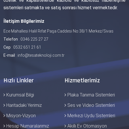
özellik ve kapasitelerde kablolu ve kablosuz haberleşme
sistemleri satmakta ve satış sonrası hizmet vermektedir.
İletişim Bilgilerimiz
Ece Mahallesi Halil Rıfat Paşa Caddesi No:38/1 Merkez/Sivas
Telefon
:
0346 225 27 27
Cep
:
0532 651 21 61
E-mail
:
info@tesateknoloji.com.tr
Hızlı Linkler
Hizmetlerimiz
Kurumsal Bilgi
Plaka Tanıma Sistemleri
Haritadaki Yerimiz
Ses ve Video Sistemleri
Misyon-Vizyon
Merkezi Uydu Sistemleri
Hesap Numaralarımız
Akıllı Ev Otomasyon