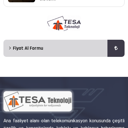
Fiyat Al Formu
Ana faaliyet alanı olan telekomünikasyon konusunda çeşitli