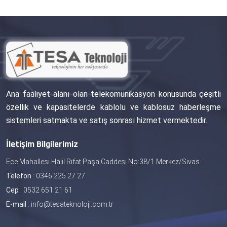
Ana faaliyet alanı olan telekomünikasyon konusunda çeşitli
özellik ve kapasitelerde kablolu ve kablosuz haberleşme
sistemleri satmakta ve satış sonrası hizmet vermektedir.
İletişim Bilgilerimiz
Ece Mahallesi Halil Rıfat Paşa Caddesi No:38/1 Merkez/Sivas
Telefon
:
0346 225 27 27
Cep
:
0532 651 21 61
E-mail
:
info@tesateknoloji.com.tr